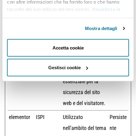
con altre informazioni che ha fornito loro o che hanno
crmcsr
Zoho
Garantisce la
Session
raccolto dal suo utilizzo dei loro servizi.
Visualizza la
sicurezza della
e
cookie policy
.
navigazione dei
Mostra dettagli
visitatori impedendo
Accetta cookie
le falsificazioni delle
richieste tra siti.
Gestisci cookie
Questo cookie è
essenziale per la
sicurezza del sito
web e del visitatore.
elementor
ISPI
Utilizzato
Persiste
nell'ambito del tema
nte