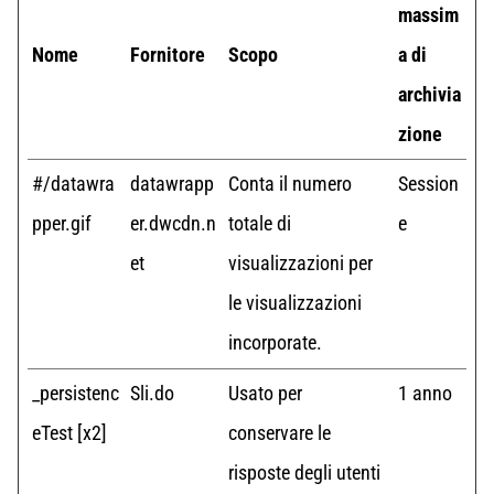
massim
Nome
Fornitore
Scopo
a di
archivia
zione
#/datawra
datawrapp
Conta il numero
Session
pper.gif
er.dwcdn.n
totale di
e
et
visualizzazioni per
le visualizzazioni
incorporate.
_persistenc
Sli.do
Usato per
1 anno
eTest [x2]
conservare le
risposte degli utenti