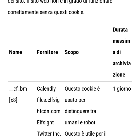
del sito. Il sito web non è in grado di funzionare
correttamente senza questi cookie.
Durata
massim
Nome
Fornitore
Scopo
a di
archivia
zione
__cf_bm
Calendly
Questo cookie è
1 giorno
[x8]
files.elfsig
usato per
htcdn.com
distinguere tra
Elfsight
umani e robot.
Twitter Inc.
Questo è utile per il