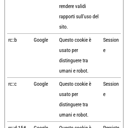
rendere validi
rapporti sull'uso del
sito.
rc::b
Google
Questo cookie è
Session
usato per
e
distinguere tra
umani e robot.
rc::c
Google
Questo cookie è
Session
usato per
e
distinguere tra
umani e robot.
rc::d-15#
Google
Questo cookie è
Persiste