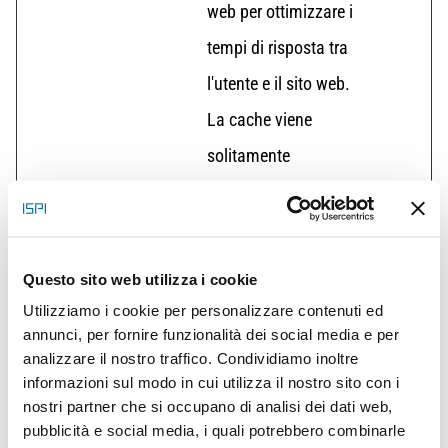
web per ottimizzare i
tempi di risposta tra
l'utente e il sito web.
La cache viene
solitamente
memorizzata sul
browser dell'utente.
CookieCon
Cookiebot
Memorizza lo stato
1 anno
Questo sito web utilizza i cookie
sent [x5]
ISPI
del consenso ai
Utilizziamo i cookie per personalizzare contenuti ed
annunci, per fornire funzionalità dei social media e per
cookie dell'utente
analizzare il nostro traffico. Condividiamo inoltre
per il dominio
informazioni sul modo in cui utilizza il nostro sito con i
nostri partner che si occupano di analisi dei dati web,
corrente
pubblicità e social media, i quali potrebbero combinarle