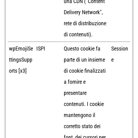
una CDN ("Content
Delivery Network",
rete di distribuzione
di contenuti).
wpEmojiSe
ISPI
Questo cookie fa
Session
ttingsSupp
parte di un insieme
e
orts [x3]
di cookie finalizzati
a fornire e
presentare
contenuti. I cookie
mantengono il
corretto stato dei
font, dei cursori per