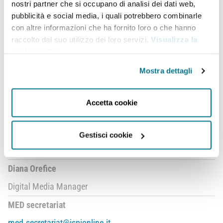
nostri partner che si occupano di analisi dei dati web,
Beatrice Bergamasco
pubblicità e social media, i quali potrebbero combinarle
Project Manager
con altre informazioni che ha fornito loro o che hanno
raccolto dal suo utilizzo dei loro servizi.
Visualizza la
Speakers and Guest Coordination
cookie policy
.
beatrice.bergamasco@ispionline.it
Mostra dettagli
Francesca Robbiati
Media Communication
Accetta cookie
robbiati.francesca@ispionline.it
Stefania Salustri
Gestisci cookie
Media/press office
Diana Orefice
Digital Media Manager
MED secretariat
med.secretariat@ispionline.it