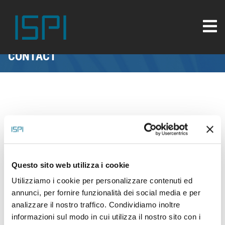
CONTACT
Serena Massimi
MED Director
serena.massimi@ispionline.it
Questo sito web utilizza i cookie
Alessia Casetta
Utilizziamo i cookie per personalizzare contenuti ed
annunci, per fornire funzionalità dei social media e per
Project Coordinator
analizzare il nostro traffico. Condividiamo inoltre
alessia.casetta@ispionline.it
informazioni sul modo in cui utilizza il nostro sito con i