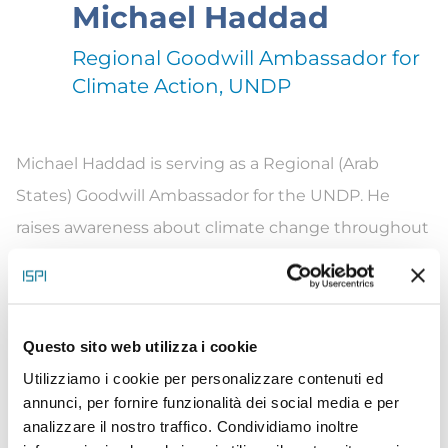
Michael Haddad
Regional Goodwill Ambassador for
Climate Action, UNDP
Michael Haddad is serving as a Regional (Arab
States) Goodwill Ambassador for the UNDP. He
raises awareness about climate change throughout
the region also by taking on physical challenges,
such as a 60,000-step “Cedar Walk” in Bsharre to
mobilize action for reforestation of Lebanon’s cedar
Questo sito web utilizza i cookie
woods (2013), the climbing of Beirut’s Raouche
Utilizziamo i cookie per personalizzare contenuti ed
Rock to highlight the escalating problem of sea
annunci, per fornire funzionalità dei social media e per
pollution (2014), the snowshoeing of the Black
analizzare il nostro traffico. Condividiamo inoltre