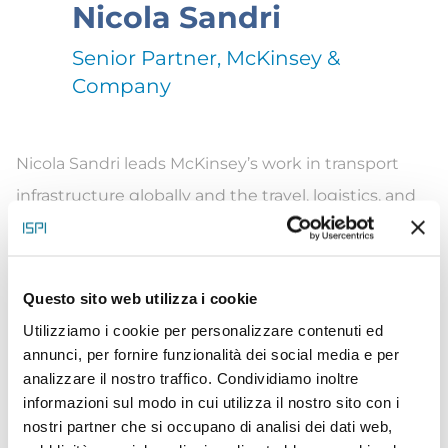
Nicola Sandri
Senior Partner, McKinsey &
Company
Nicola Sandri leads McKinsey’s work in transport
infrastructure globally and the travel,
logistics
, and
infrastructure projects in the Mediterranean
complex. He supports major transport and
infrastructure organizations, with a particular focus
Questo sito web utilizza i cookie
on enhancing sales and distribution channels,
Utilizziamo i cookie per personalizzare contenuti ed
annunci, per fornire funzionalità dei social media e per
boosting international growth, and large
analizzare il nostro traffico. Condividiamo inoltre
investment and capex optimization. Before joining
informazioni sul modo in cui utilizza il nostro sito con i
McKinsey, Sandri
worked in another consulting firm,
nostri partner che si occupano di analisi dei dati web,