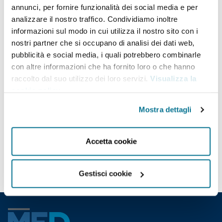
Manal Radwan
annunci, per fornire funzionalità dei social media e per
analizzare il nostro traffico. Condividiamo inoltre
Counsellor, Ministry of Foreign
informazioni sul modo in cui utilizza il nostro sito con i
Affairs, Saudi Arabia
nostri partner che si occupano di analisi dei dati web,
pubblicità e social media, i quali potrebbero combinarle
con altre informazioni che ha fornito loro o che hanno
raccolto dal suo utilizzo dei loro servizi.
Visualizza la
Manal Radwan is a
Counsellor
, Office of the Minister
cookie policy
.
of Foreign Affairs at Ministry of Foreign Affairs based
Mostra dettagli
in Paris, Ile-de-France. Previously, Manal was a
Secretary at United Nations of Bhutan and also held
Accetta cookie
positions at Saudi Mission to the United Nations,
Royal Embassy of Saudi Arabia.
Gestisci cookie