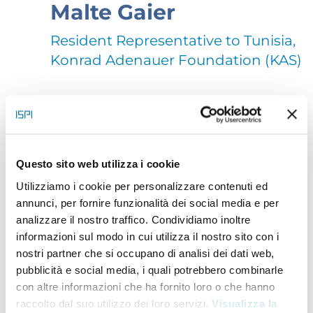
Malte Gaier
Resident Representative to Tunisia,
Konrad Adenauer Foundation (KAS)
Malte Gaier is Resident Representative to Tunisia
of
the Konrad Adenauer Stiftung (KAS)
.
He was trained
at the University of Erfurt in Germany.
From 2017 to
Questo sito web utilizza i cookie
2021, he was Resident Representative to Leban
on
Utilizziamo i cookie per personalizzare contenuti ed
annunci, per fornire funzionalità dei social media e per
and previously Desk Officer
of the Middle East and
analizzare il nostro traffico. Condividiamo inoltre
North Africa Department at the Konrad Adenauer
informazioni sul modo in cui utilizza il nostro sito con i
Foundation (2015-2018)
, where he was also Project
nostri partner che si occupano di analisi dei dati web,
pubblicità e social media, i quali potrebbero combinarle
Officer from 2012 to 2014.
Moreover, he worked as a
con altre informazioni che ha fornito loro o che hanno
Freelance Consultant
.
raccolto dal suo utilizzo dei loro servizi.
Visualizza la