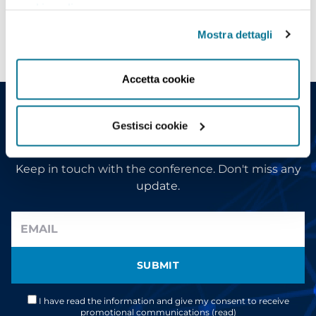
cookie policy
.
VIEW ALL SPEAKERS
Mostra dettagli
Accetta cookie
Subscribe to MED
Gestisci cookie
newsletter
Keep in touch with the conference. Don't miss any
update.
SUBMIT
I have read the information and give my consent to receive
promotional communications (
read
)