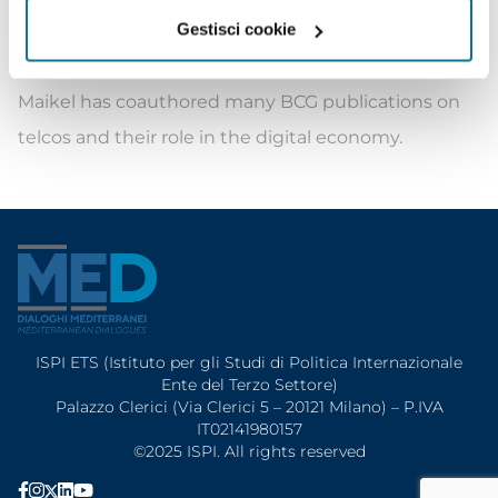
Gestisci cookie
growing ICT businesses, 4G roll-out strategies, and
B2B channel optimization.
Maikel has coauthored many BCG publications on
telcos and their role in the digital economy.
ISPI ETS (Istituto per gli Studi di Politica Internazionale
Ente del Terzo Settore)
Palazzo Clerici (Via Clerici 5 – 20121 Milano) – P.IVA
IT02141980157
©2025 ISPI. All rights reserved