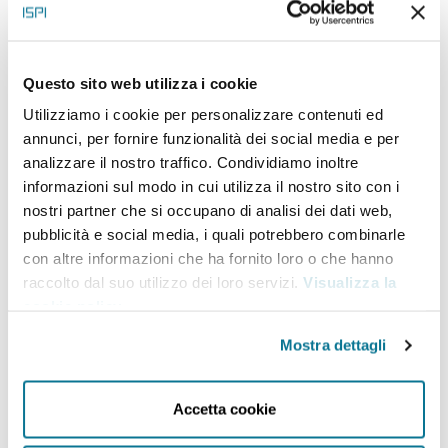
Maikel Wilms
Partner & Director,
Questo sito web utilizza i cookie
Communications, Boston
Consulting Group, Boston
Utilizziamo i cookie per personalizzare contenuti ed
annunci, per fornire funzionalità dei social media e per
Consulting Group
analizzare il nostro traffico. Condividiamo inoltre
informazioni sul modo in cui utilizza il nostro sito con i
nostri partner che si occupano di analisi dei dati web,
Maikel Wilms has been with The Boston Consulting
pubblicità e social media, i quali potrebbero combinarle
Group since 1998. He is a core member of the
con altre informazioni che ha fornito loro o che hanno
raccolto dal suo utilizzo dei loro servizi.
Visualizza la
Technology, Media & Telecommunications practice.
cookie policy
.
Maikel has worked extensively with leading telcos
Mostra dettagli
for more than 15 years on multiple projects, with a
focus on network strategy and roll-out and on B2B
Accetta cookie
commercial strategies. These projects include
technology selection for a fixed broadband roll-out,