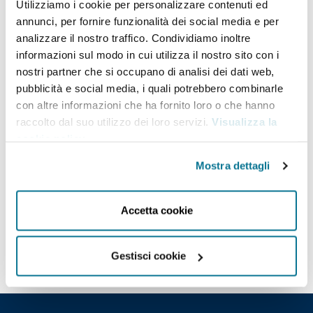
Utilizziamo i cookie per personalizzare contenuti ed
Ervin Ibrahimović
annunci, per fornire funzionalità dei social media e per
analizzare il nostro traffico. Condividiamo inoltre
Minister of Foreign Affairs, Republic
informazioni sul modo in cui utilizza il nostro sito con i
of Montenegro
nostri partner che si occupano di analisi dei dati web,
pubblicità e social media, i quali potrebbero combinarle
con altre informazioni che ha fornito loro o che hanno
Ervin Ibrahimović a Montenegrin Bosniak politician
raccolto dal suo utilizzo dei loro servizi.
Visualizza la
serving as the vice president of the Parliament of
cookie policy
.
Montenegro since December 2021 and the current
Mostra dettagli
president of the conservative Bosniak Party (BS),
minority party representing Bosniaks in
Accetta cookie
Montenegro, succeeding the party founder Rafet
Husović in 2021.
Gestisci cookie