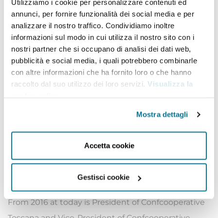
Utilizziamo i cookie per personalizzare contenuti ed
annunci, per fornire funzionalità dei social media e per
province of Florence.
analizzare il nostro traffico. Condividiamo inoltre
From February 2017 until today is Spokesperson of
informazioni sul modo in cui utilizza il nostro sito con i
the National Forum of the Third Sector and
nostri partner che si occupano di analisi dei dati web,
pubblicità e social media, i quali potrebbero combinarle
member of the National Council for Cooperation
con altre informazioni che ha fornito loro o che hanno
and Development (CNCS) of the Ministry of Foreign
raccolto dal suo utilizzo dei loro servizi.
Visualizza la
Affairs and International Cooperation. Member of
cookie policy
.
the National Council of the Third Sector of the
Mostra dettagli
Ministry of Labour and Social Policies. Member of
the strategic steering committee of the Fund to
Accetta cookie
combat child educational poverty; member of the
Director’s Cabin at the Presidency of the Council of
Gestisci cookie
Ministers on 26 February 2019.
From 2016 at today is President of Confcooperative
Toscana and Vice-President of Confcooperative