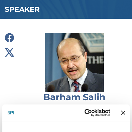
SPEAKER
Barham Salih
President, Iraq
After the fall of the Saddam regime, Salih assumed