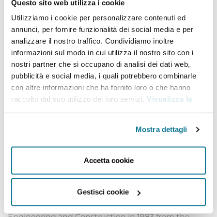
Questo sito web utilizza i cookie
the role of Vice Prime Minister (2004), Minister of
Utilizziamo i cookie per personalizzare contenuti ed
annunci, per fornire funzionalità dei social media e per
Planning (2005), and then Vice Prime Minister in
analizzare il nostro traffico. Condividiamo inoltre
the Al-Maliki Government (2006-2009). In
informazioni sul modo in cui utilizza il nostro sito con i
September 2009, he was appointed Prime Minister
nostri partner che si occupano di analisi dei dati web,
pubblicità e social media, i quali potrebbero combinarle
of the Kurdistan Regional Government. He then left
con altre informazioni che ha fornito loro o che hanno
this charge in 2012. On October 2nd, 2018, he was
raccolto dal suo utilizzo dei loro servizi.
Visualizza la
elected President of the Republic of Iraq. He is
cookie policy
.
particularly mindful of issues related to the
Mostra dettagli
economic and democratic development of Iraqi
Kurdistan, as well as the protection of human rights
Accetta cookie
and minorities. He was one of the most active
Kurdish politicians abroad in opposition to the
Gestisci cookie
Saddam regime. He earned a degree in Civil
Engineering and Construction in 1983 from the