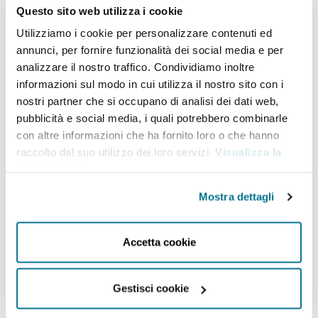
Questo sito web utilizza i cookie
Faso
Utilizziamo i cookie per personalizzare contenuti ed
annunci, per fornire funzionalità dei social media e per
analizzare il nostro traffico. Condividiamo inoltre
Alpha Mamadou Barry was appointed Minister of
informazioni sul modo in cui utilizza il nostro sito con i
Foreign Affairs, Cooperation
, African Integration and
nostri partner che si occupano di analisi dei dati web,
Burkinabe abroad
in 2016, and Special Advisor to
pubblicità e social media, i quali potrebbero combinarle
con altre informazioni che ha fornito loro o che hanno
the President of the Republic of Guinea in 2011.
raccolto dal suo utilizzo dei loro servizi.
Visualizza la
Journalist by profession, he stands as the Chairman
cookie policy
.
and CEO of Radio Omega since 2008. He has also
Mostra dettagli
held several correspondent and journalist positions
with networks such as RFI radio, France 24, Jeune
Accetta cookie
Afrique, Journal du Soir (Ouagadougou), and
Horizon FM. Alpha Barry holds a masters in
Gestisci cookie
journalism and Communication, as well as a