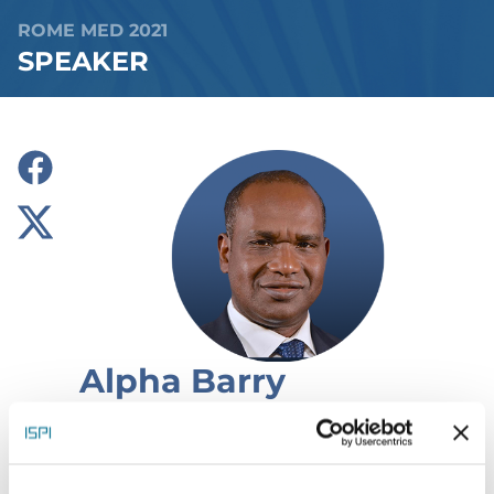
ROME MED 2021
SPEAKER
Alpha Barry
Minister of Foreign Affairs,
Cooperation, African Integration
and Burkinabe abroad, Burkina