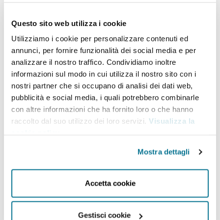
Affari Esteri e della Cooperazione
Internazionale
Questo sito web utilizza i cookie
Utilizziamo i cookie per personalizzare contenuti ed
annunci, per fornire funzionalità dei social media e per
Alessandro Cattaneo è capo del IV Ufficio “NATO e
analizzare il nostro traffico. Condividiamo inoltre
questioni strategiche di sicurezza e politico militari”
informazioni sul modo in cui utilizza il nostro sito con i
nostri partner che si occupano di analisi dei dati web,
del Ministero degli Affari Esteri e della Cooperazione
pubblicità e social media, i quali potrebbero combinarle
Internazionale, la cui agenda comprende – tra gli
con altre informazioni che ha fornito loro o che hanno
altri – gli aspetti diplomatici e operativi legati alla
raccolto dal suo utilizzo dei loro servizi.
Visualizza la
cookie policy
.
partecipazione italiana all’Alleanza, iniziative di
contro-terrorismo, questioni strategiche
Mostra dettagli
(allargamento della NATO, cooperazione con i Paesi
partner, definizione della posizione sui principali
Accetta cookie
temi di attualità internazionale) e altre questioni
strategiche e politico-militari. In precedenza, è stato
Gestisci cookie